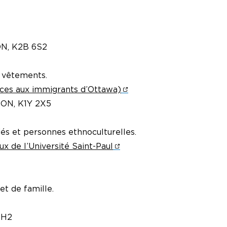
ON, K2B 6S2
e vêtements.
ces aux immigrants d’Ottawa)
, ON, K1Y 2X5
iés et personnes ethnoculturelles.
x de l’Université Saint-Paul
et de famille.
8H2