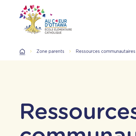
Aller
au
contenu
principal
Zone parents
Ressources communautaires
Accueil
Ressource
communaut