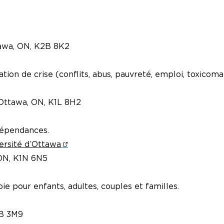
awa, ON, K2B 8K2
tion de crise (conflits, abus, pauvreté, emploi, toxicoman
 Ottawa, ON, K1L 8H2
dépendances.
ersité d’Ottawa
 ON, K1N 6N5
ie pour enfants, adultes, couples et familles.
1B 3M9