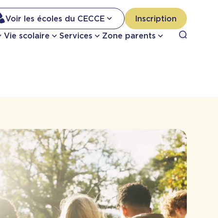
Na
Voir les écoles du CECCE
Inscription
Nav
Open sea
Vie scolaire
Services
Zone parents
se
pri