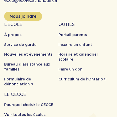
ecco@ecolecatholique.ca
Nous joindre
À
Outils
L’ÉCOLE
OUTILS
propos
À propos
Portail parents
Service de garde
Inscrire un enfant
Nouvelles et événements
Horaire et calendrier
scolaire
Bureau d'assistance aux
familles
Faire un don
Formulaire de
Curriculum de l'Ontario
dénonciation
Carrière
LE CECCE
Pourquoi choisir le CECCE
Voir toutes les écoles